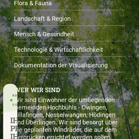
Flora & Fauna
Landschaft & Region
Mensch & Gesundheit
Technologie & Wirtschaftlichkeit
Dokumentation der Visualisierung
WER WIR SIND
KD CONSENT · PRIVACY
Wir sind Einwohner der umliegenden
CONTROL
Gemeinden Hochbühls - Owingen,
Billafingen, Nesselwangen, Hödingen
IHRE
und Überlingen. Wir sind besorgt über
PRIVATSPHÄRE.
die geplanten Windräder, die auf dem
IHRE
Bergrücken errichtet werden sollen.