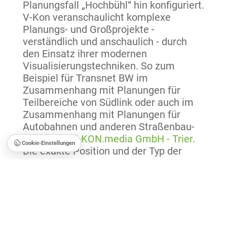
Planungsfall „Hochbühl“ hin konfiguriert.
V-Kon veranschaulicht komplexe
Planungs- und Großprojekte -
verständlich und anschaulich - durch
den Einsatz ihrer modernen
Visualisierungstechniken. So zum
Beispiel für Transnet BW im
Zusammenhang mit Planungen für
Teilbereiche von Südlink oder auch im
Zusammenhang mit Planungen für
Autobahnen und anderen Straßenbau-
Projekten.
V-KON.media GmbH - Trier
.
Cookie-Einstellungen
Die exakte Position und der Typ der
geplanten Windkraftanlagen ist uns
nicht bekannt. Wir haben für unsere
Simulation zu erwartenden Annahmen
hinsichtlich Aufstellungsort getroffen
und aktuell erwartbare Anlagentypen zu
Grunde gelegt.