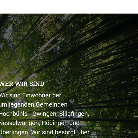
WER WIR SIND
Wir sind Einwohner der
umliegenden Gemeinden
Hochbühls - Owingen, Billafingen,
Nesselwangen, Hödingen und
Überlingen. Wir sind besorgt über