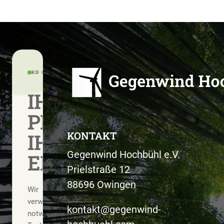
KD CONSENT · PRIVACY CONTROL
IHRE
PRIVATSPHÄRE.
IHRE
KONTAKT
Gegenwind Hochbühl e.V.
ENTSCHEIDUNG.
Prielstraße 12
88696 Owingen
Wir
verwenden
kontakt@gegenwind-
notwendige