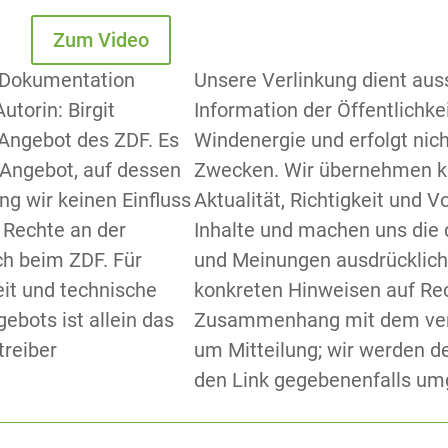
Zum Video
F‑Dokumentation
Unsere Verlinkung dient auss
utorin: Birgit
Information der Öffentlichk
‑Angebot des ZDF. Es
Windenergie und erfolgt nic
 Angebot, auf dessen
Zwecken. Wir übernehmen ke
ng wir keinen Einfluss
Aktualität, Richtigkeit und V
 Rechte an der
Inhalte und machen uns die d
ch beim ZDF. Für
und Meinungen ausdrücklich 
eit und technische
konkreten Hinweisen auf Re
bots ist allein das
Zusammenhang mit dem verl
treiber
um Mitteilung; wir werden d
den Link gegebenenfalls um