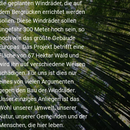
die geplanten Windräder, die auf
dem Bergrücken errichtet werden
sollen. Diese Windräder sollen
ungefähr 300 Meter hoch sein, so
hoch wie das größte Gebäude
Europas. Das Projekt betrifft eine
Fläche von 67 Hektar Wald und
wird ihn auf verschiedene Weisen
schädigen. Für uns ist dies nur
eines von vielen Argumenten
gegen den Bau der Windräder.
Unser einziges Anliegen ist das
Wohl unserer Umwelt, unserer
Natur, unserer Gemeinden und der
Menschen, die hier leben.