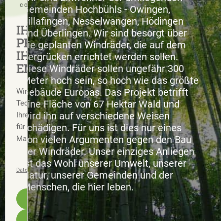
CONTROL
Gemeinden Hochbühls - Owingen,
Billafingen, Nesselwangen, Hödingen
IHRE
und Überlingen. Wir sind besorgt über
PRIVATSPHÄRE.
die geplanten Windräder, die auf dem
IHRE
Bergrücken errichtet werden sollen.
ENTSCHEIDUNG.
Diese Windräder sollen ungefähr 300
Meter hoch sein, so hoch wie das größte
Gebäude Europas. Das Projekt betrifft
Wir verwenden notwendige
eine Fläche von 67 Hektar Wald und
Technologien und – nur mit
wird ihn auf verschiedene Weisen
Ihrer Zustimmung – Dienste
schädigen. Für uns ist dies nur eines
für Statistik, Komfort und
von vielen Argumenten gegen den Bau
Marketing.
der Windräder. Unser einziges Anliegen
ist das Wohl unserer Umwelt, unserer
Datenschutz
Impressum
Richtlinie 1.2
Natur, unserer Gemeinden und der
Menschen, die hier leben.
Alle akzeptieren
Nur notwendige