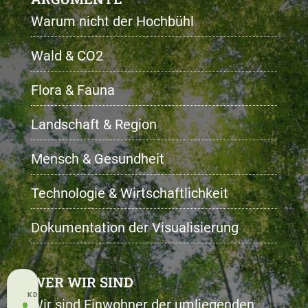
Warum nicht der Hochbühl
Wald & CO2
Flora & Fauna
Landschaft & Region
Mensch & Gesundheit
Technologie & Wirtschaftlichkeit
Dokumentation der Visualisierung
WER WIR SIND
KD CONSENT · PRIVACY
Wir sind Einwohner der umliegenden